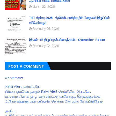
ஆசிரியர் காலிப் பணியிடங்கள்
March 22, 2026
TET தேர்வு 2025 - தேர்ச்சி சான்றிதழில் பிழைகள் இருப்பின்
சரிசெய்வது!
February 06, 2026
இரண்டாம் திருப்புதல் வினாத்தாள் - Question Paper
February 02, 2026
POST A COMMENT
0 Comments
Kalvi Alert நண்பர்களே..
நீங்கள் ஒவ்வொருவரும் Kalvi Alert செய்தியின் அங்கமே..
வாசகர்களின் கருத்து சுதந்திரத்தை வரவேற்கும் இந்தப்பகுதியை
ஆரோக்கியமாக பயன்படுத்திக் கொள்ள அன்புடன் வேண்டுகிறோம்.
குறிப்பு:
1. இங்கு பதிவாகும் கருத்துக்கள் வாசகர்களின் சொந்த கருத்துக்களே.