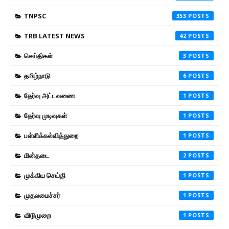
TNPSC
353
TRB LATEST NEWS
42
செய்திகள்
3
தமிழ்நாடு
6
தேர்வு அட்டவணை
1
தேர்வு முடிவுகள்
1
பள்ளிக்கல்வித்துறை
1
மின்தடை
2
முக்கிய செய்தி
1
முதலமைச்சர்
1
விடுமுறை
1