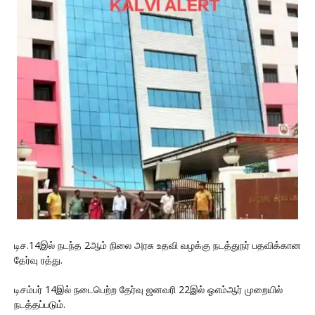
டிச.14இல் நடந்த 2ஆம் நிலை அரசு உதவி வழக்கு நடத்துநர் பதவிக்கான
தேர்வு ரத்து.
டிசம்பர் 14இல் நடைபெற்ற தேர்வு ஜனவரி 22இல் ஓஎம்ஆர் முறையில்
நடத்தப்படும்.