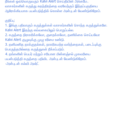
நீங்கள் ஒவ்வொருவரும் Kalvi Alert செய்தியின் அங்கமே..
வாசகர்களின் கருத்து சுதந்திரத்தை வரவேற்கும் இந்தப்பகுதியை
ஆரோக்கியமாக பயன்படுத்திக் கொள்ள அன்புடன் வேண்டுகிறோம்.
குறிப்பு:
1. இங்கு பதிவாகும் கருத்துக்கள் வாசகர்களின் சொந்த கருத்துக்களே.
Kalvi Alert இதற்கு எவ்வகையிலும் பொறுப்பல்ல.
2. கருத்தை நிராகரிக்கவோ, குறைக்கவோ, தணிக்கை செய்யவோ
Kalvi Alert குழுவுக்கு முழு உரிமை உண்டு.
3. தனிமனித தாக்குதல்கள், நாகரிகமற்ற வார்த்தைகள், படைப்புக்கு
பொருத்தமில்லாத கருத்துகள் நீக்கப்படும்.
4. தங்களின் பெயர் மற்றும் சரியான மின்னஞ்சல் முகவரியை
பயன்படுத்தி கருத்தை பதிவிட அன்புடன் வேண்டுகிறோம்.
-அன்புடன் கல்வி அலர்ட்