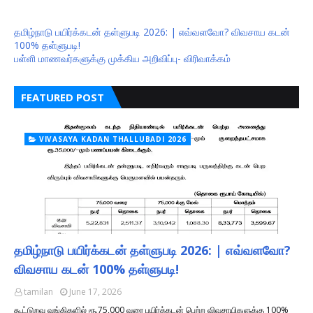
தமிழ்நாடு பயிர்க்கடன் தள்ளுபடி 2026: | எவ்வளவோ? விவசாய கடன்
100% தள்ளுபடி!
பள்ளி மாணவர்களுக்கு முக்கிய அறிவிப்பு- விரிவாக்கம்
FEATURED POST
VIVASAYA KADAN THALLUBADI 2026
தமிழ்நாடு பயிர்க்கடன் தள்ளுபடி 2026: | எவ்வளவோ?
விவசாய கடன் 100% தள்ளுபடி!
tamilan
June 17, 2026
கூட்டுறவு வங்கிகளில் ரூ.75,000 வரை பயிர்க்கடன் பெற்ற விவசாயிகளுக்கு 100%