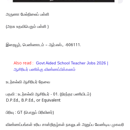
அருணா மேல்நிலைப் பள்ளி
(அரசு உதவிபெறும் பள்ளி )
இறையூர், பெண்ணாடம் – ஆர்.எஸ்., -606111.
Also read :
Govt Aided School Teacher Jobs 2026 |
ஆசிரியர் பணிக்கு விண்ணப்பிக்கலாம்
உடற்கல்வி ஆசிரியர் தேவை
பதவி : உடற்கல்வி ஆசிரியர் - 01. (நிரந்தர பணியிடம்)
D.P.Ed., B.P.Ed., or Equivalent
பிரிவு : GT (பொதுப் பிரிவினர்)
விண்ணப்பங்கள் உரிய சான்றிதழ்கள் நகலுடன் அனுப்ப வேண்டிய முகவரி