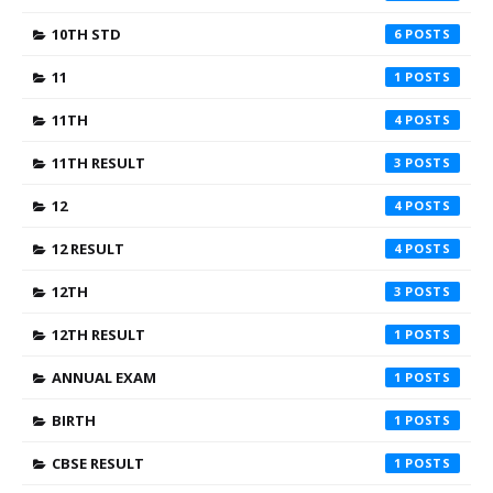
10TH STD
6
11
1
11TH
4
11TH RESULT
3
12
4
12 RESULT
4
12TH
3
12TH RESULT
1
ANNUAL EXAM
1
BIRTH
1
CBSE RESULT
1