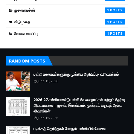
முதலமைச்சர்
1
விடுமுறை
1
வேலை வாய்ப்பு
1
RANDOM POSTS
பள்ளி மாணவர்களுக்கு முக்கிய அறிவிப்பு- விரிவாக்கம்
June 15, 2026
2026-27 கல்வியாண்டு பள்ளி வேலைநாட்கள் மற்றும் தேர்வு
அட்டவணை | முதல், இரண்டாம், மூன்றாம் பருவத் தேர்வு
விவரங்கள்
June 15, 2026
படிக்கத் தெரிந்தால் போதும்- பள்ளியில் வேலை