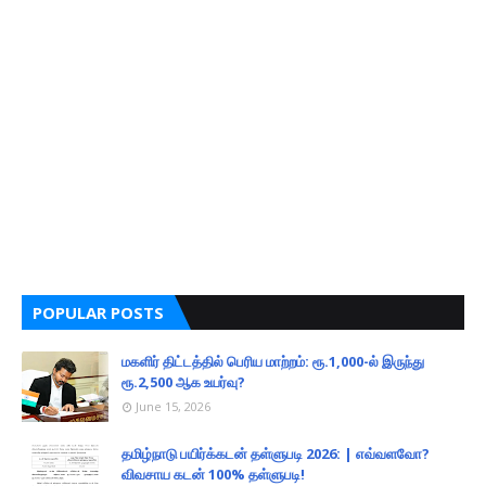
POPULAR POSTS
மகளிர் திட்டத்தில் பெரிய மாற்றம்: ரூ.1,000-ல் இருந்து
ரூ.2,500 ஆக உயர்வு?
June 15, 2026
தமிழ்நாடு பயிர்க்கடன் தள்ளுபடி 2026: | எவ்வளவோ?
விவசாய கடன் 100% தள்ளுபடி!