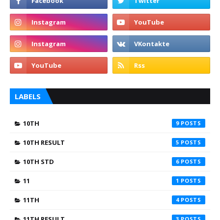
LABELS
10TH
9
10TH RESULT
5
10TH STD
6
11
1
11TH
4
11TH RESULT
3