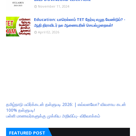
November 11, 2024
Education: யாரெல்லாம் TET தேர்வு எழுத வேண்டும்? -
ஆதி திராவிடர் நல ஆணையரின் செயல்முறைகள்!
April 02, 2026
தமிழ்நாடு பயிர்க்கடன் தள்ளுபடி 2026: | எவ்வளவோ? விவசாய கடன்
100% தள்ளுபடி!
பள்ளி மாணவர்களுக்கு முக்கிய அறிவிப்பு- விரிவாக்கம்
FEATURED POST