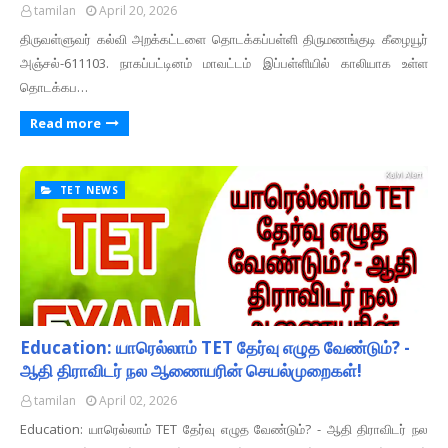
tamilan
April 20, 2026
திருவள்ளுவர் கல்வி அறக்கட்டளை தொடக்கப்பள்ளி திருமணங்குடி கீழையூர்
அஞ்சல்-611103. நாகப்பட்டினம் மாவட்டம் இப்பள்ளியில் காலியாக உள்ள
தொடக்கப…
Read more
TET NEWS
Education: யாரெல்லாம் TET தேர்வு எழுத வேண்டும்? -
ஆதி திராவிடர் நல ஆணையரின் செயல்முறைகள்!
tamilan
April 02, 2026
Education: யாரெல்லாம் TET தேர்வு எழுத வேண்டும்? - ஆதி திராவிடர் நல