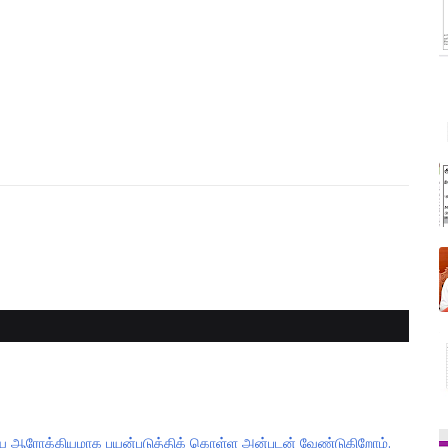
தியை ஆரோக்கியமாக பயன்படுத்திக் கொள்ள அன்புடன் வேண்டுகிறோம்.