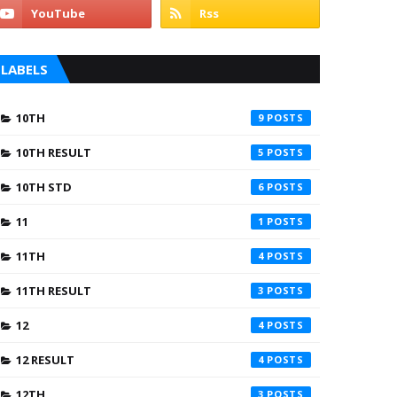
LABELS
10TH
9
10TH RESULT
5
10TH STD
6
11
1
11TH
4
11TH RESULT
3
12
4
12 RESULT
4
12TH
3