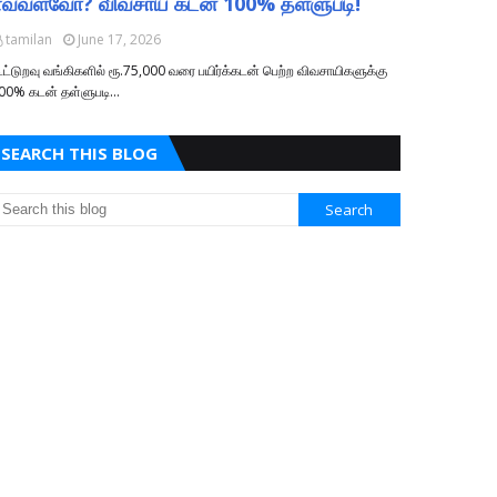
எவ்வளவோ? விவசாய கடன் 100% தள்ளுபடி!
tamilan
June 17, 2026
ூட்டுறவு வங்கிகளில் ரூ.75,000 வரை பயிர்க்கடன் பெற்ற விவசாயிகளுக்கு
00% கடன் தள்ளுபடி…
SEARCH THIS BLOG