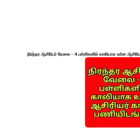
நிரந்தர ஆசிரியர் வேலை - 4 பள்ளிகளில் காலியாக உள்ள ஆசிரிய