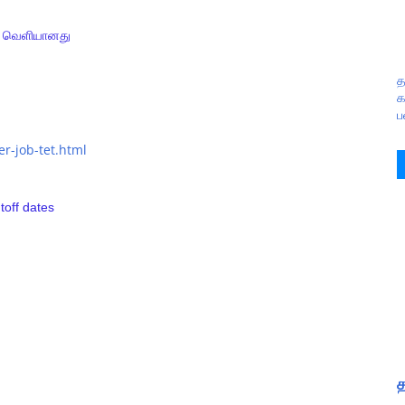
ை வெளியானது
த
க
ப
r-job-tet.html
toff dates
l
த