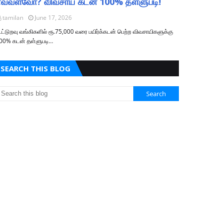
எவ்வளவோ? விவசாய கடன் 100% தள்ளுபடி!
tamilan
June 17, 2026
ூட்டுறவு வங்கிகளில் ரூ.75,000 வரை பயிர்க்கடன் பெற்ற விவசாயிகளுக்கு
00% கடன் தள்ளுபடி…
SEARCH THIS BLOG