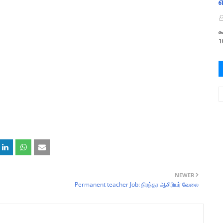
க
1
NEWER
Permanent teacher Job: நிரந்தர ஆசிரியர் வேலை