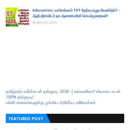
Education: யாரெல்லாம் TET தேர்வு எழுத வேண்டும்? -
ஆதி திராவிடர் நல ஆணையரின் செயல்முறைகள்!
April 02, 2026
தமிழ்நாடு பயிர்க்கடன் தள்ளுபடி 2026: | எவ்வளவோ? விவசாய கடன்
100% தள்ளுபடி!
பள்ளி மாணவர்களுக்கு முக்கிய அறிவிப்பு- விரிவாக்கம்
FEATURED POST