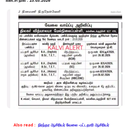
கடைசி நாள் : 23.03.2026
Also read :
நிரந்தர ஆசிரியர் வேலை -பட்டதாரி ஆசிரியர்