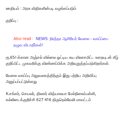
ஊதியம் : அரசு விதிகளின்படி வழங்கப்படும்
குறிப்பு :
Also read :
NEWS: நிரந்தர ஆசிரியர் வேலை - வாய்ப்பை
நழுவ விடாதீர்கள்!
ரூ.65/-க்கான அஞ்சல் வில்லை ஒட்டிய சுய விலாசமிட்ட உறையுடன் கீழ்
குறிப்பிட்ட முகவரிக்கு விண்ணப்பிக்க அறிவுறுத்தப்படுகிறார்கள்.
வேலை வாய்ப்பு அலுவலகத்திற்கும் இது பற்றிய அறிவிப்பு
அனுப்பப்பட்டுள்ளது
K.சங்கர், செயலர், திலகர் வித்யாலயா மேல்நிலைப்பள்ளி,
கல்லிடைக்குறிச்சி 627 416 திருநெல்வேலி மாவட்டம்